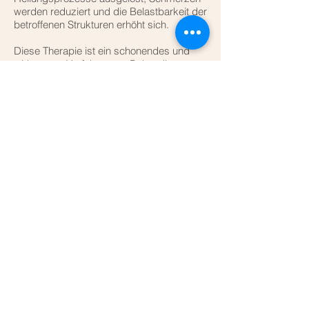
werden reduziert und die Belastbarkeit der
betroffenen Strukturen erhöht sich.
Diese Therapie ist ein schonendes und
wirksames Verfahren zur Behandlung von
Sehnen- und Sehnenansatzerkrankungen,
Pseudarthrosen (nicht ausheilende
Knochenbrüche), Bändererkrankungen
und Muskelschmerzen/ Verspannungen/
Triggerpunkte.
Die Behandlungsdauer ist je nach
Beschwerdebild unterschiedlich und
variiert. In den meisten Fällen werden 3-6
Behandlungen benötigt, je 1x wöchentlich.
Die Pausen dazwischen nutzt man, damit
sich das Gewebe regeneriert.
Vorteile:
schnell & effektiv
wenig Nebenwirkung
sehr wenig Kontraindikationen
reduzierte Medikamenteneinnahme